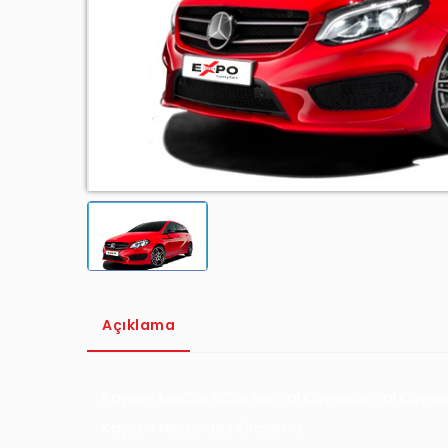
Açıklama
Kayseri MeCar RCar Rental Kayseriental Kayse
Kayseri Mercedes Kiralama