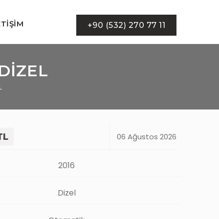
ETIŞIM
+90 (532) 270 77 11
DİZEL
L
TL
06 Ağustos 2026
2016
Dizel