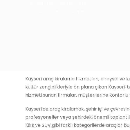
kayseri mercedes kiralama
kayseri lüks araç kiralama
Kayseri araç kiralama hizmetleri, bireysel ve k
kültür zenginlikleriyle ön plana çıkan Kayseri, 
hizmeti sunan firmalar, müşterilerine konforlu 
Kayseri'de araç kiralamak, şehir içi ve çevresin
profesyoneller veya şehirdeki önemli toplantılar
lüks ve SUV gibi farklı kategorilerde araçlar b