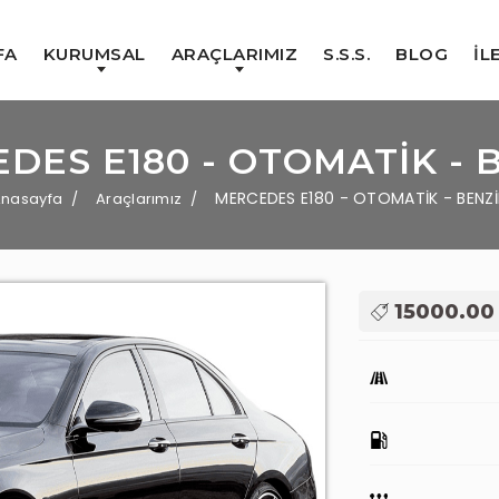
FA
KURUMSAL
ARAÇLARIMIZ
S.S.S.
BLOG
İL
DES E180 - OTOMATİK - 
MERCEDES E180 - OTOMATİK - BENZ
nasayfa
Araçlarımız
15000.00