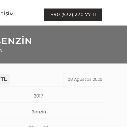
ETIŞIM
+90 (532) 270 77 11
BENZİN
İN
 TL
08 Ağustos 2026
2017
Benzin